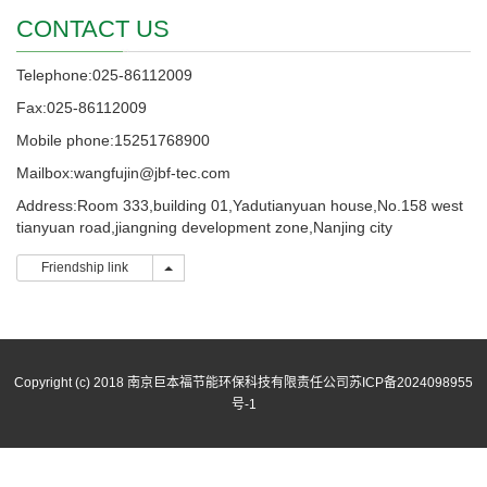
CONTACT US
Telephone:025-86112009
Fax:025-86112009
Mobile phone:15251768900
Mailbox:wangfujin@jbf-tec.com
Address:Room 333,building 01,Yadutianyuan house,No.158 west
tianyuan road,jiangning development zone,Nanjing city
Friendship link
Friendship link
Copyright (c) 2018 南京巨本福节能环保科技有限责任公司
苏ICP备2024098955
号-1